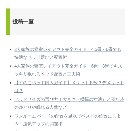
投稿一覧
3人家族の寝室レイアウト完全ガイド｜4.5畳・6畳でも
快適なベッド選びと配置術
4人家族の寝室レイアウト完全ガイド｜6畳・8畳でもス
ッキリ眠れるベッド配置と工夫術
【すのこベッド購入ガイド】メリット多数？デメリット
は？
ベッドサイズの選び方！大きさ（横幅の寸法）と寝た時
のゆとりや眠れる人数など
ワンルーム ベッドの配置を風水でベストの位置にしよ
う！運気アップの開運術